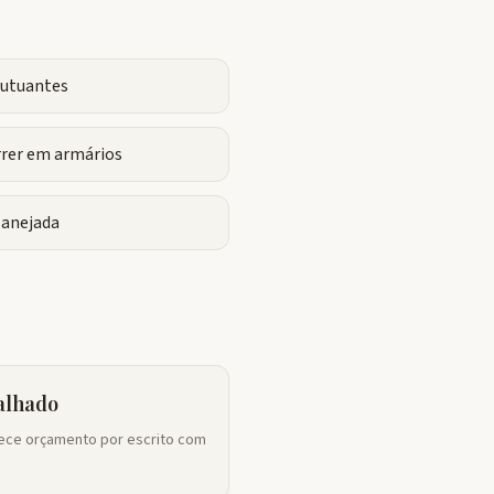
flutuantes
rrer em armários
lanejada
alhado
ce orçamento por escrito com