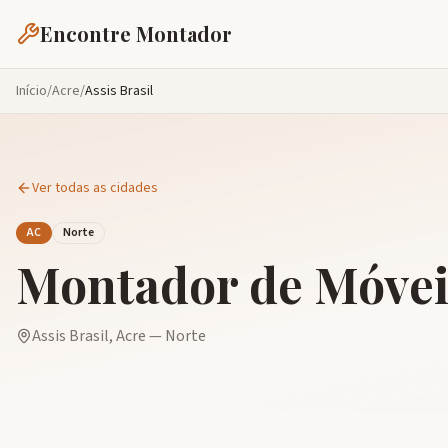
Encontre Montador
Início
/
Acre
/
Assis Brasil
Ver todas as cidades
AC
Norte
Montador de Móve
Assis Brasil
,
Acre
—
Norte