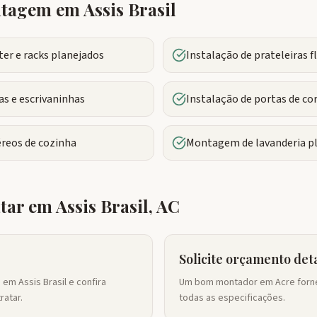
ntagem em
Assis Brasil
r e racks planejados
Instalação de prateleiras 
s e escrivaninhas
Instalação de portas de co
reos de cozinha
Montagem de lavanderia p
atar em
Assis Brasil
,
AC
Solicite orçamento det
em Assis Brasil e confira
Um bom montador em Acre forne
ratar.
todas as especificações.