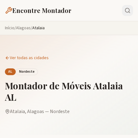
Encontre Montador
Início
/
Alagoas
/
Atalaia
Ver todas as cidades
AL
Nordeste
Montador de Móveis
Atalaia
AL
Atalaia
,
Alagoas
—
Nordeste