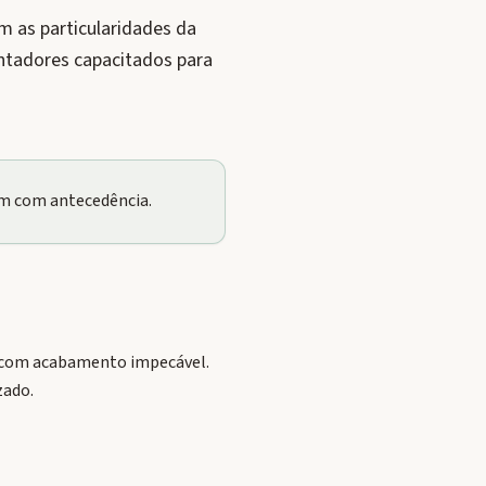
 as particularidades da
ntadores capacitados para
em com antecedência.
e com acabamento impecável.
zado.