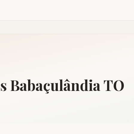
is
Babaçulândia
TO