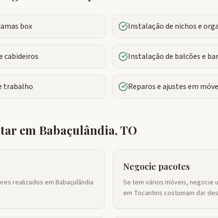
camas box
Instalação de nichos e org
 cabideiros
Instalação de balcões e ba
 trabalho
Reparos e ajustes em móve
atar em
Babaçulândia
,
TO
Negocie pacotes
ores realizados em Babaçulândia
Se tem vários móveis, negocie 
em Tocantins costumam dar des