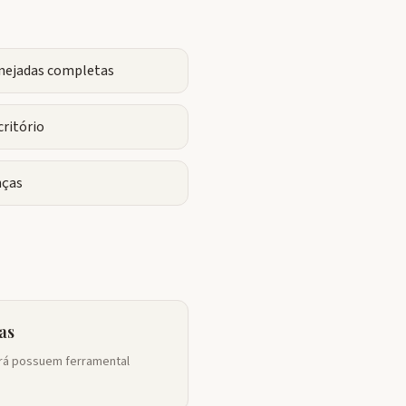
anejadas completas
critório
ças
as
ará possuem ferramental