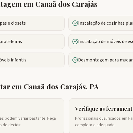
ontagem em
Canaã dos Carajás
as e closets
Instalação de cozinhas pl
prateleiras
Instalação de móveis de es
veis infantis
Desmontagem para mudan
atar em
Canaã dos Carajás
,
PA
Verifique as ferrament
res podem variar bastante. Peça
Profissionais qualificados em P
 de decidir.
completo e adequado.