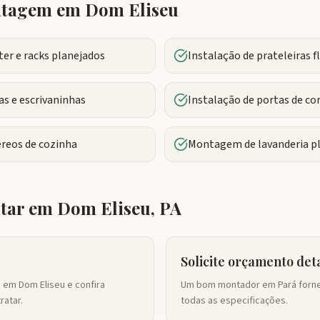
ontagem em
Dom Eliseu
r e racks planejados
Instalação de prateleiras 
s e escrivaninhas
Instalação de portas de co
reos de cozinha
Montagem de lavanderia p
atar em
Dom Eliseu
,
PA
Solicite orçamento det
 em Dom Eliseu e confira
Um bom montador em Pará forne
ratar.
todas as especificações.