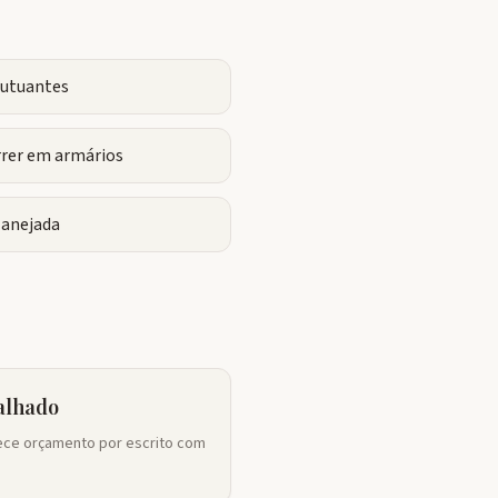
flutuantes
rrer em armários
lanejada
alhado
ce orçamento por escrito com