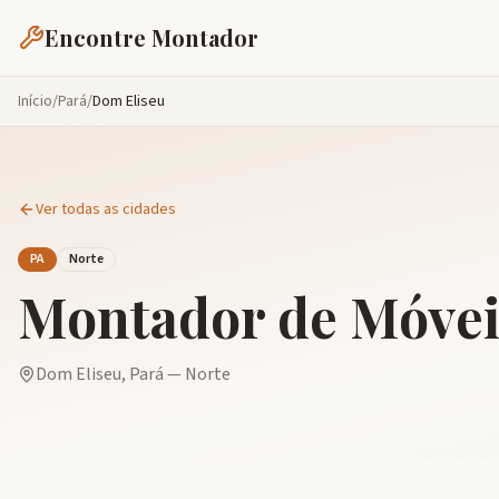
Encontre Montador
Início
/
Pará
/
Dom Eliseu
Ver todas as cidades
PA
Norte
Montador de Móve
Dom Eliseu
,
Pará
—
Norte