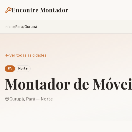
Encontre Montador
Início
/
Pará
/
Gurupá
Ver todas as cidades
PA
Norte
Montador de Móve
Gurupá
,
Pará
—
Norte