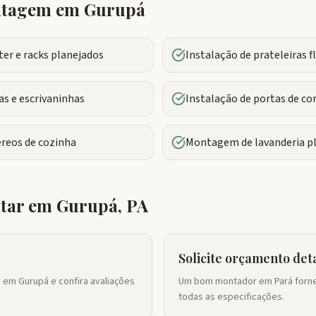
ontagem em
Gurupá
r e racks planejados
Instalação de prateleiras 
s e escrivaninhas
Instalação de portas de co
reos de cozinha
Montagem de lavanderia p
atar em
Gurupá
,
PA
Solicite orçamento det
 em Gurupá e confira avaliações
Um bom montador em Pará forne
todas as especificações.