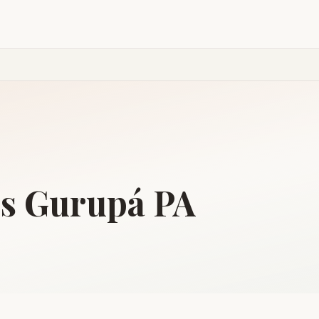
is
Gurupá
PA