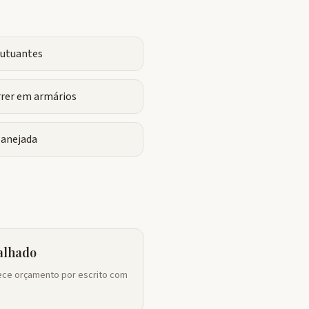
flutuantes
rrer em armários
lanejada
alhado
ce orçamento por escrito com