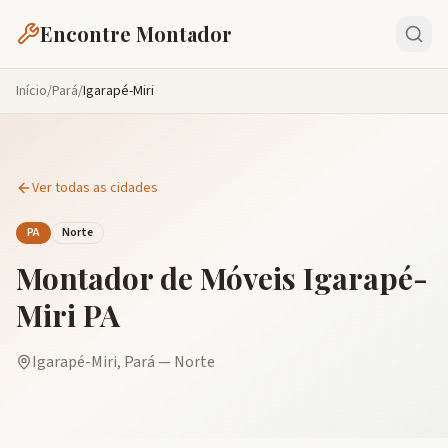
Encontre Montador
Início
/
Pará
/
Igarapé-Miri
Ver todas as cidades
PA
Norte
Montador de Móveis
Igarapé-
Miri
PA
Igarapé-Miri
,
Pará
—
Norte