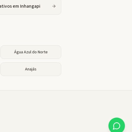
ativos
em
Inhangapi
Água Azul do Norte
Anajás