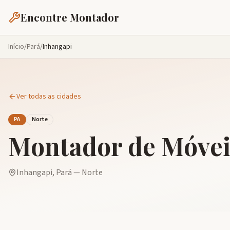
Encontre Montador
Início
/
Pará
/
Inhangapi
Ver todas as cidades
PA
Norte
Montador de Móve
Inhangapi
,
Pará
—
Norte