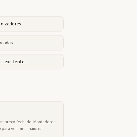
anizadores
ncadas
is existentes
um preço fechado. Montadores
 para volumes maiores.