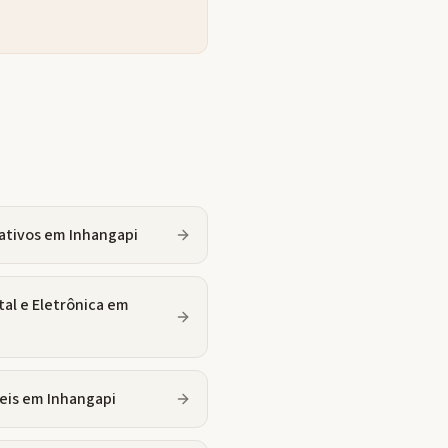
ativos
em
Inhangapi
tal e Eletrônica
em
eis
em
Inhangapi