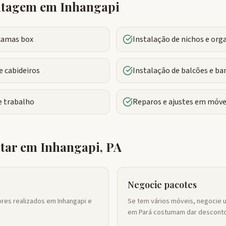
ontagem em
Inhangapi
camas box
Instalação de nichos e org
 cabideiros
Instalação de balcões e ba
 trabalho
Reparos e ajustes em móve
atar em
Inhangapi
,
PA
Negocie pacotes
ores realizados em Inhangapi e
Se tem vários móveis, negocie 
em Pará costumam dar desconto