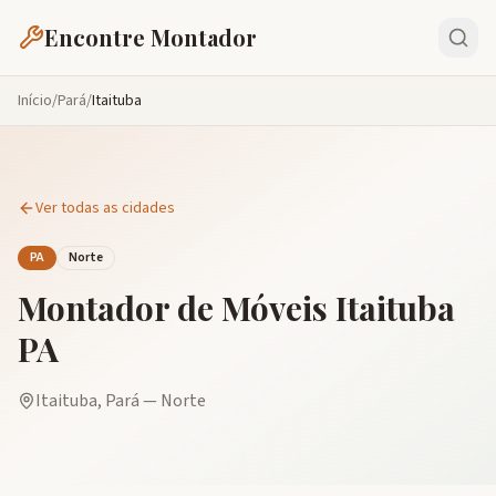
Encontre Montador
Início
/
Pará
/
Itaituba
Ver todas as cidades
PA
Norte
Montador de Móveis
Itaituba
PA
Itaituba
,
Pará
—
Norte