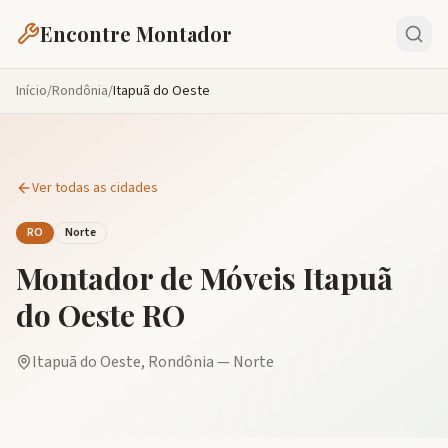
Encontre Montador
Início
/
Rondônia
/
Itapuã do Oeste
Ver todas as cidades
RO
Norte
Montador de Móveis
Itapuã
do Oeste
RO
Itapuã do Oeste
,
Rondônia
—
Norte