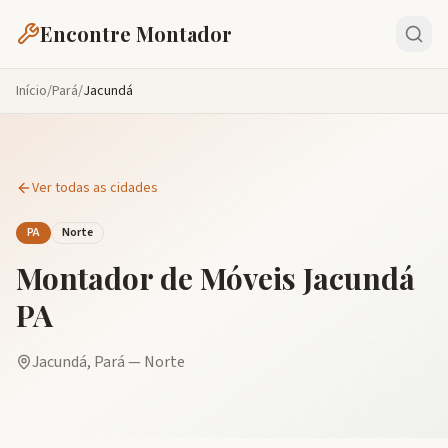
Encontre Montador
Início
/
Pará
/
Jacundá
Ver todas as cidades
PA
Norte
Montador de Móveis
Jacundá
PA
Jacundá
,
Pará
—
Norte