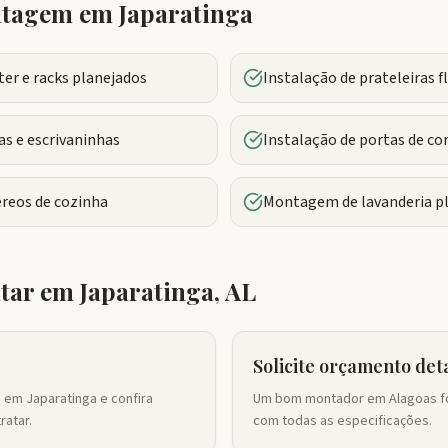
ontagem em
Japaratinga
r e racks planejados
Instalação de prateleiras 
s e escrivaninhas
Instalação de portas de co
reos de cozinha
Montagem de lavanderia p
atar em
Japaratinga
,
AL
Solicite orçamento det
 em Japaratinga e confira
Um bom montador em Alagoas fo
ratar.
com todas as especificações.