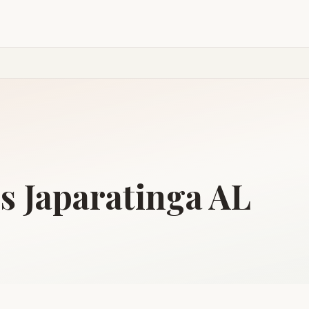
is
Japaratinga
AL