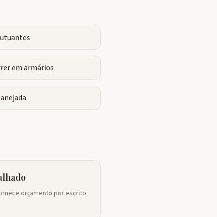
flutuantes
rrer em armários
lanejada
alhado
rnece orçamento por escrito