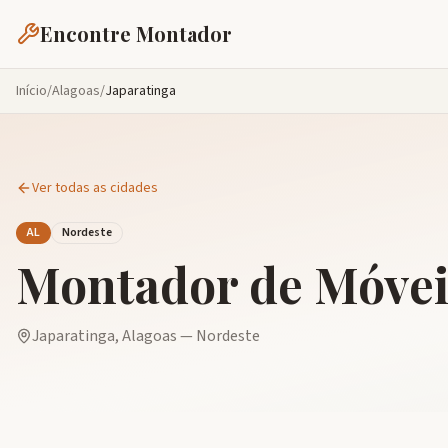
Encontre Montador
Início
/
Alagoas
/
Japaratinga
Ver todas as cidades
AL
Nordeste
Montador de Móve
Japaratinga
,
Alagoas
—
Nordeste