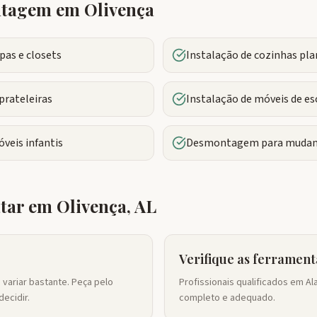
ontagem em
Olivença
as e closets
Instalação de cozinhas pl
prateleiras
Instalação de móveis de es
veis infantis
Desmontagem para mudan
atar em
Olivença
,
AL
Verifique as ferrament
variar bastante. Peça pelo
Profissionais qualificados em 
ecidir.
completo e adequado.