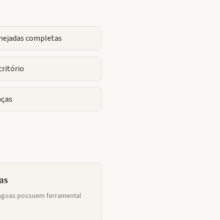
anejadas completas
critório
ças
as
Alagoas possuem ferramental