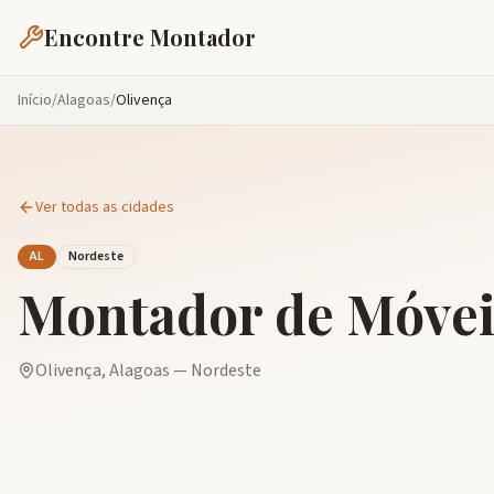
Encontre Montador
Início
/
Alagoas
/
Olivença
Ver todas as cidades
AL
Nordeste
Montador de Móve
Olivença
,
Alagoas
—
Nordeste