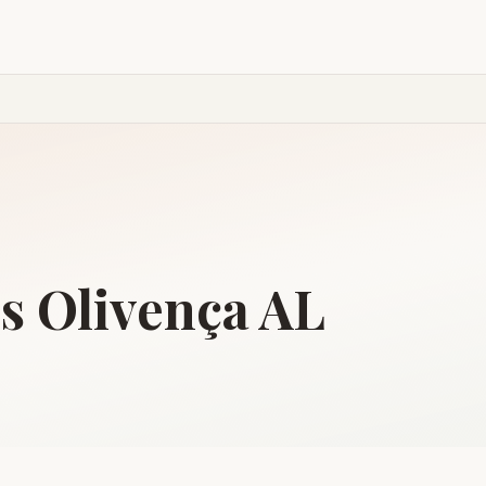
is
Olivença
AL