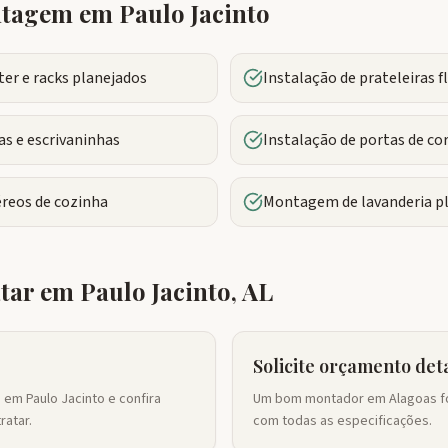
ontagem em
Paulo Jacinto
r e racks planejados
Instalação de prateleiras 
s e escrivaninhas
Instalação de portas de co
reos de cozinha
Montagem de lavanderia p
atar em
Paulo Jacinto
,
AL
Solicite orçamento det
em Paulo Jacinto e confira
Um bom montador em Alagoas fo
ratar.
com todas as especificações.