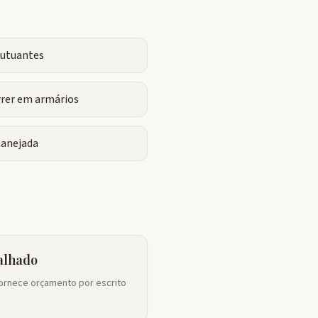
flutuantes
rrer em armários
lanejada
alhado
rnece orçamento por escrito