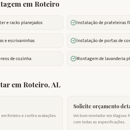
ontagem em
Roteiro
r e racks planejados
Instalação de prateleiras 
s e escrivaninhas
Instalação de portas de co
reos de cozinha
Montagem de lavanderia p
atar em
Roteiro
,
AL
Solicite orçamento det
em Roteiro e confira avaliações
Um bom montador em Alagoas fo
com todas as especificações.