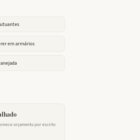
flutuantes
rrer em armários
lanejada
alhado
rnece orçamento por escrito