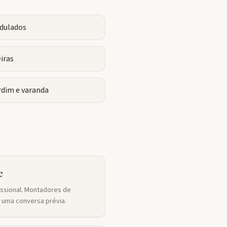
odulados
iras
dim e varanda
e
issional. Montadores de
 uma conversa prévia.