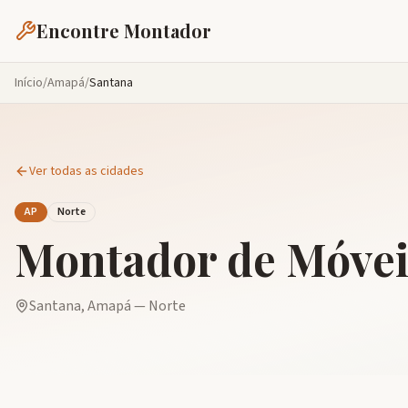
Encontre Montador
Início
/
Amapá
/
Santana
Ver todas as cidades
AP
Norte
Montador de Móve
Santana
,
Amapá
—
Norte