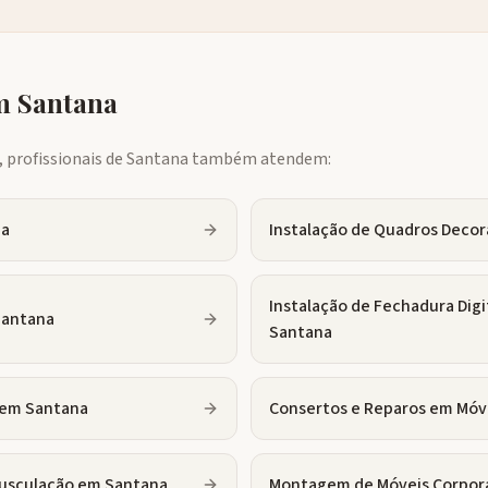
em
Santana
profissionais de
Santana
também atendem:
na
Instalação de Quadros Decor
Instalação de Fechadura Digi
Santana
Santana
em
Santana
Consertos e Reparos em Móv
usculação
em
Santana
Montagem de Móveis Corpor