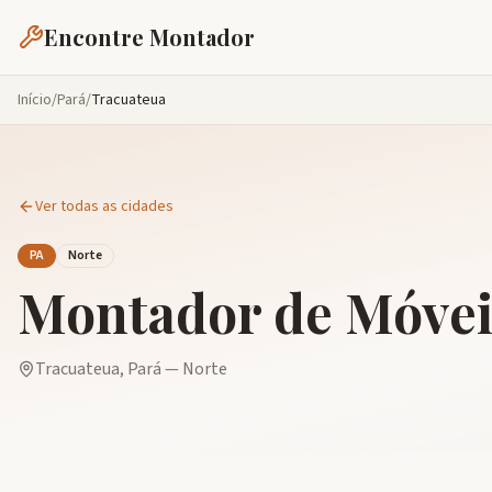
Encontre Montador
Início
/
Pará
/
Tracuateua
Ver todas as cidades
PA
Norte
Montador de Móve
Tracuateua
,
Pará
—
Norte