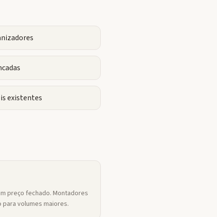
anizadores
ncadas
is existentes
um preço fechado. Montadores
 para volumes maiores.