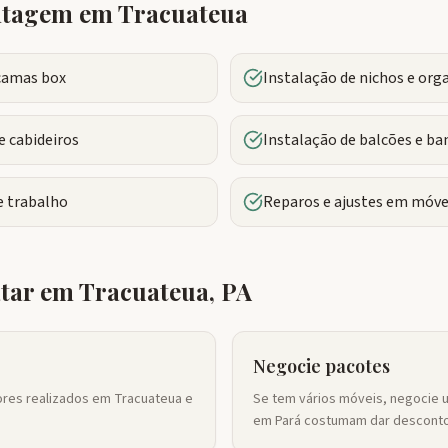
ntagem em
Tracuateua
camas box
Instalação de nichos e org
 cabideiros
Instalação de balcões e ba
 trabalho
Reparos e ajustes em móve
atar em
Tracuateua
,
PA
Negocie pacotes
ores realizados em Tracuateua e
Se tem vários móveis, negocie 
em Pará costumam dar desconto