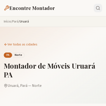
Encontre Montador
Início
/
Pará
/
Uruará
Ver todas as cidades
PA
Norte
Montador de Móveis
Uruará
PA
Uruará
,
Pará
—
Norte