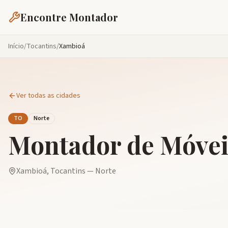
Encontre Montador
Início
/
Tocantins
/
Xambioá
Ver todas as cidades
TO
Norte
Montador de Móve
Xambioá
,
Tocantins
—
Norte