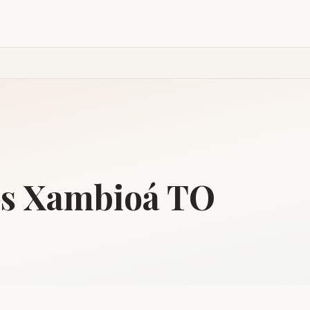
is
Xambioá
TO