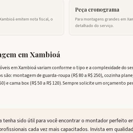
Peça cronograma
Xambioá emitem nota fiscal, o
Para montagens grandes em Xam
detalhado do serviço.
tagem em
Xambioá
veis em Xambioá variam conforme o tipo e a complexidade do serv
s são: montagem de guarda-roupa (R$ 80 a R$ 250), cozinha planej
150) e cama box (R$ 50 a R$ 120). Sempre solicite um orçamento p
 tenha sido útil para você encontrar o montador perfeito e
profissionais cada vez mais capacitados. Invista em qualida