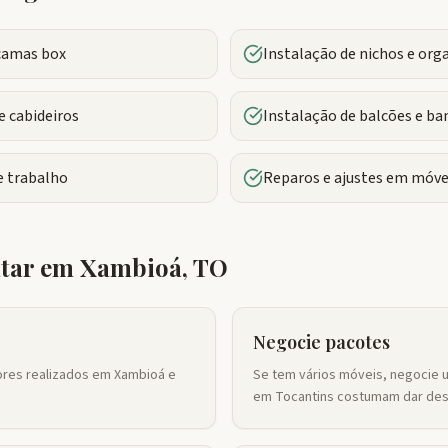
camas box
Instalação de nichos e org
 cabideiros
Instalação de balcões e ba
 trabalho
Reparos e ajustes em móve
atar em
Xambioá
,
TO
Negocie pacotes
iores realizados em Xambioá e
Se tem vários móveis, negocie 
em Tocantins costumam dar des