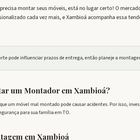
 precisa montar seus móveis, está no lugar certo! O merc
ssionalizado cada vez mais, e Xambioá acompanha essa ten
Norte pode influenciar prazos de entrega, então planeje a montag
atar um Montador em
Xambioá
?
ue um móvel mal montado pode causar acidentes. Por isso, invest
segurança para sua família em TO.
ontagem em
Xambioá