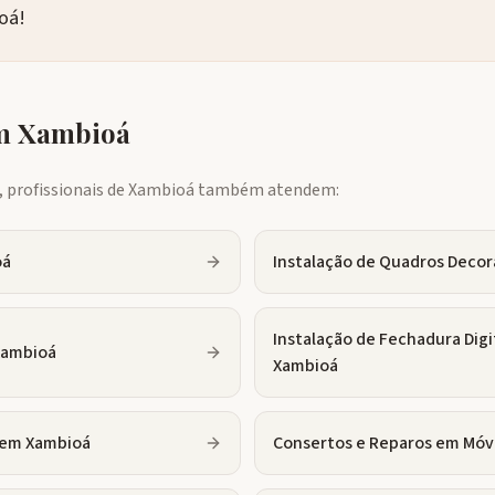
oá!
em
Xambioá
profissionais de
Xambioá
também atendem:
oá
Instalação de Quadros Decor
Instalação de Fechadura Digi
Xambioá
Xambioá
em
Xambioá
Consertos e Reparos em Móv