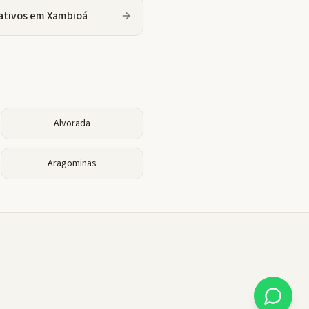
ativos
em
Xambioá
Alvorada
Aragominas